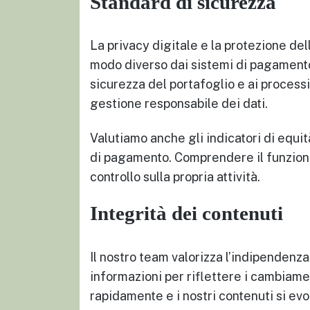
Standard di sicurezza
La privacy digitale e la protezione del
modo diverso dai sistemi di pagamento 
sicurezza del portafoglio e ai process
gestione responsabile dei dati.
Valutiamo anche gli indicatori di equit
di pagamento. Comprendere il funzionam
controllo sulla propria attività.
Integrità dei contenuti
Il nostro team valorizza l’indipenden
informazioni per riflettere i cambiamen
rapidamente e i nostri contenuti si evo