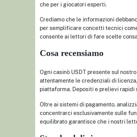
che per i giocatori esperti.
Crediamo che le informazioni debbano 
per semplificare concetti tecnici come
consente ai lettori di fare scelte cons
Cosa recensiamo
Ogni casinò USDT presente sul nostro 
attentamente le credenziali di licenza, 
piattaforma. Depositi e prelievi rapidi
Oltre ai sistemi di pagamento, analizzia
concentrarci esclusivamente sulle fun
equilibrato garantisce che i nostri lett