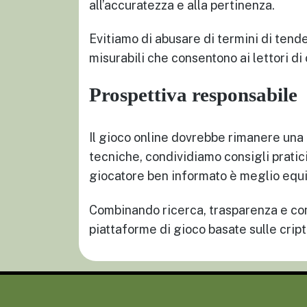
all’accuratezza e alla pertinenza.
Evitiamo di abusare di termini di tende
misurabili che consentono ai lettori d
Prospettiva responsabile
Il gioco online dovrebbe rimanere una f
tecniche, condividiamo consigli pratic
giocatore ben informato è meglio equi
Combinando ricerca, trasparenza e com
piattaforme di gioco basate sulle crip