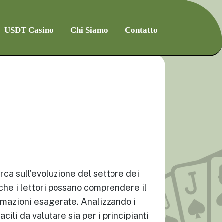
USDT Casino
Chi Siamo
Contatto
rca sull’evoluzione del settore dei
che i lettori possano comprendere il
rmazioni esagerate. Analizzando i
ili da valutare sia per i principianti